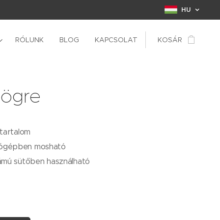
HU
RÓLUNK
BLOG
KAPCSOLAT
KOSÁR
bögre
rtartalom
ógépben mosható
lámú sütőben használható