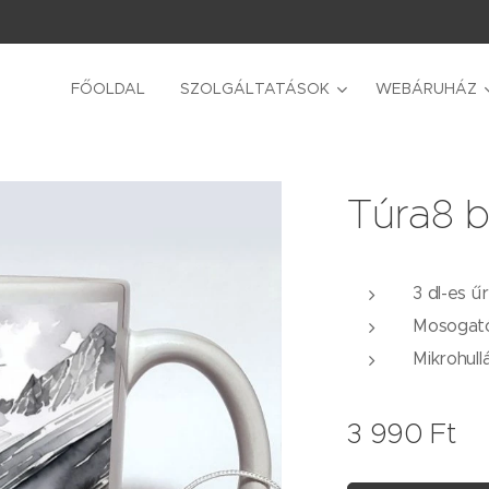
FŐOLDAL
SZOLGÁLTATÁSOK
WEBÁRUHÁZ
Túra8 
3 dl-es ű
Mosogat
Mikrohul
3 990
Ft