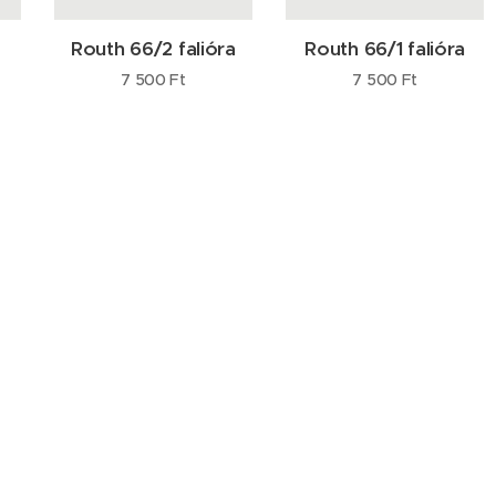
Routh 66/2 falióra
Routh 66/1 falióra
7 500
Ft
7 500
Ft