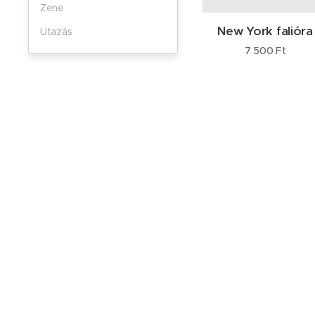
Zene
New York falióra
Utazás
7 500
Ft