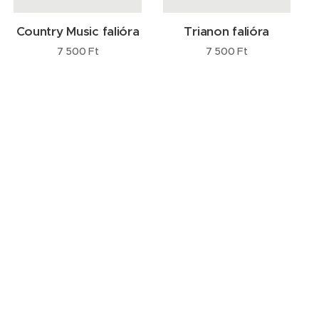
Country Music falióra
Trianon falióra
7 500
Ft
7 500
Ft