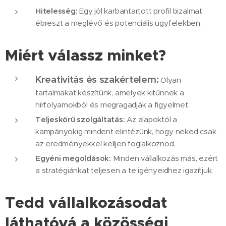
Hitelesség:
Egy jól karbantartott profil bizalmat
ébreszt a meglévő és potenciális ügyfelekben.
Miért válassz minket?
Kreativitás és szakértelem:
Olyan
tartalmakat készítünk, amelyek kitűnnek a
hírfolyamokból és megragadják a figyelmet.
Teljeskörű szolgáltatás:
Az alapoktól a
kampányokig mindent elintézünk, hogy neked csak
az eredményekkel kelljen foglalkoznod.
Egyéni megoldások:
Minden vállalkozás más, ezért
a stratégiánkat teljesen a te igényeidhez igazítjuk.
Tedd vállalkozásodat
láthatóvá a közösségi