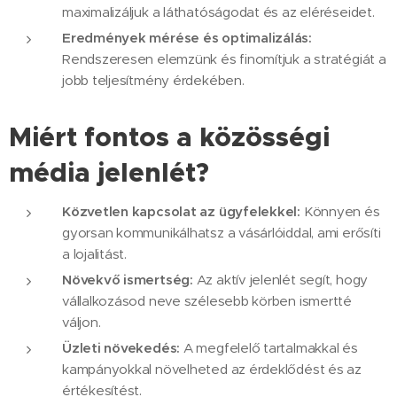
maximalizáljuk a láthatóságodat és az eléréseidet.
Eredmények mérése és optimalizálás:
Rendszeresen elemzünk és finomítjuk a stratégiát a
jobb teljesítmény érdekében.
Miért fontos a közösségi
média jelenlét?
Közvetlen kapcsolat az ügyfelekkel:
Könnyen és
gyorsan kommunikálhatsz a vásárlóiddal, ami erősíti
a lojalitást.
Növekvő ismertség:
Az aktív jelenlét segít, hogy
vállalkozásod neve szélesebb körben ismertté
váljon.
Üzleti növekedés:
A megfelelő tartalmakkal és
kampányokkal növelheted az érdeklődést és az
értékesítést.