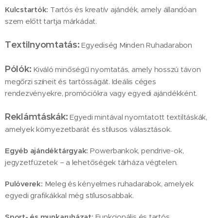
Kulcstartók:
Tartós és kreatív ajándék, amely állandóan
szem előtt tartja márkádat.
Textilnyomtatás:
Egyediség Minden Ruhadarabon
Pólók:
Kiváló minőségű nyomtatás, amely hosszú távon
megőrzi színeit és tartósságát. Ideális céges
rendezvényekre, promóciókra vagy egyedi ajándékként.
Reklámtáskák:
Egyedi mintával nyomtatott textiltáskák,
amelyek környezetbarát és stílusos választások.
Egyéb ajándéktárgyak:
Powerbankok, pendrive-ok,
jegyzetfüzetek – a lehetőségek tárháza végtelen.
Pulóverek:
Meleg és kényelmes ruhadarabok, amelyek
egyedi grafikákkal még stílusosabbak.
Sport- és munkaruházat:
Funkcionális és tartós