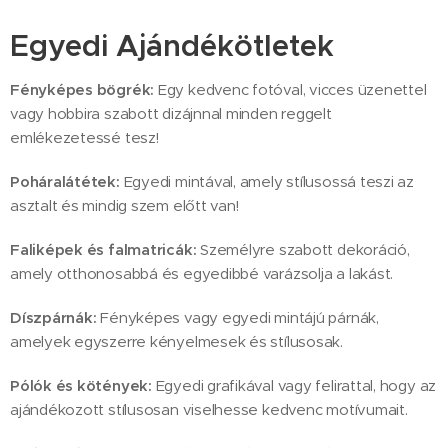
Egyedi Ajándékötletek
Fényképes bögrék:
Egy kedvenc fotóval, vicces üzenettel
vagy hobbira szabott dizájnnal minden reggelt
emlékezetessé tesz!
Poháralátétek:
Egyedi mintával, amely stílusossá teszi az
asztalt és mindig szem előtt van!
Faliképek és falmatricák:
Személyre szabott dekoráció,
amely otthonosabbá és egyedibbé varázsolja a lakást.
Díszpárnák:
Fényképes vagy egyedi mintájú párnák,
amelyek egyszerre kényelmesek és stílusosak.
Pólók és kötények:
Egyedi grafikával vagy felirattal, hogy az
ajándékozott stílusosan viselhesse kedvenc motívumait.