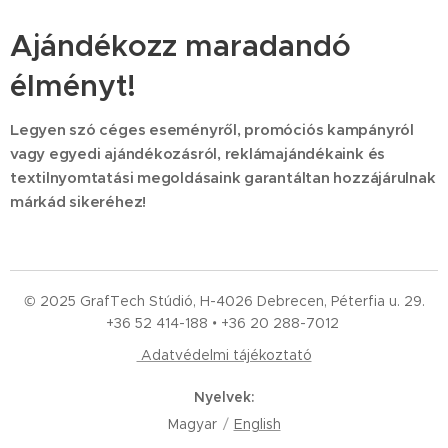
Ajándékozz maradandó
élményt!
Legyen szó céges eseményről, promóciós kampányról
vagy egyedi ajándékozásról, reklámajándékaink és
textilnyomtatási megoldásaink garantáltan hozzájárulnak
márkád sikeréhez!
© 2025 GrafTech Stúdió, H-4026 Debrecen, Péterfia u. 29.
+36 52
414-188 • +36 20 288-7012
Adatvédelmi tájékoztató
Nyelvek
Magyar
English