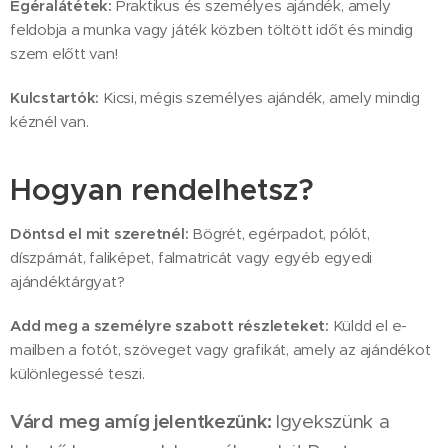
Egéralátétek:
Praktikus és személyes ajándék, amely
feldobja a munka vagy játék közben töltött időt és mindig
szem előtt van!
Kulcstartók:
Kicsi, mégis személyes ajándék, amely mindig
kéznél van.
Hogyan rendelhetsz?
Döntsd el mit szeretnél:
Bögrét, egérpadot, pólót,
díszpárnát, faliképet, falmatricát vagy egyéb egyedi
ajándéktárgyat?
Add meg a személyre szabott részleteket:
Küldd el e-
mailben a fotót, szöveget vagy grafikát, amely az ajándékot
különlegessé teszi.
Várd meg amíg jelentkezünk:
Igyekszünk a