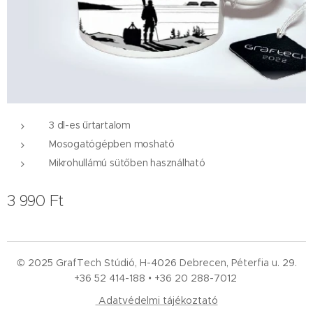
3 dl-es űrtartalom
Mosogatógépben mosható
Mikrohullámú sütőben használható
3 990
Ft
© 2025 GrafTech Stúdió, H-4026 Debrecen, Péterfia u. 29.
+36 52
414-188 • +36 20 288-7012
Adatvédelmi tájékoztató