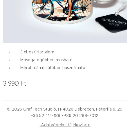
3 dl-es űrtartalom
Mosogatógépben mosható
Mikrohullámú sütőben használható
3 990
Ft
© 2025 GrafTech Stúdió, H-4026 Debrecen, Péterfia u. 29.
+36 52
414-188 • +36 20 288-7012
Adatvédelmi tájékoztató