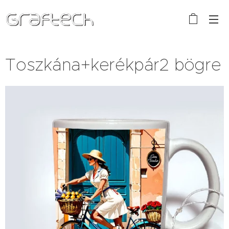
Toszkána+kerékpár2 bögre