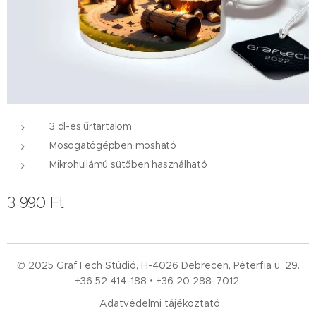
3 dl-es űrtartalom
Mosogatógépben mosható
Mikrohullámú sütőben használható
3 990
Ft
© 2025 GrafTech Stúdió, H-4026 Debrecen, Péterfia u. 29.
+36 52
414-188 • +36 20 288-7012
Adatvédelmi tájékoztató