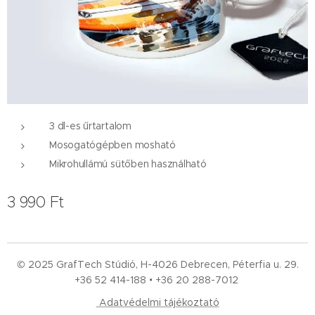
3 dl-es űrtartalom
Mosogatógépben mosható
Mikrohullámú sütőben használható
3 990
Ft
© 2025 GrafTech Stúdió, H-4026 Debrecen, Péterfia u. 29.
+36 52
414-188 • +36 20 288-7012
Adatvédelmi tájékoztató