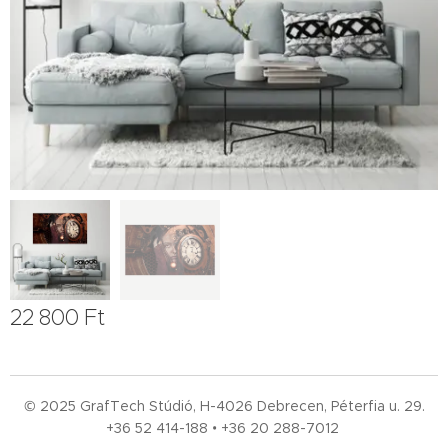
22 800
Ft
© 2025 GrafTech Stúdió, H-4026 Debrecen, Péterfia u. 29.
+36 52
414-188 • +36 20 288-7012