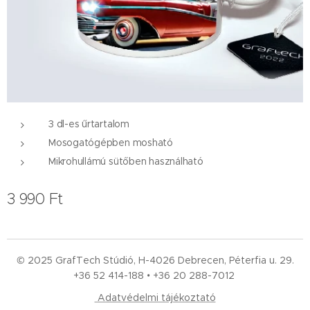
3 dl-es űrtartalom
Mosogatógépben mosható
Mikrohullámú sütőben használható
3 990
Ft
© 2025 GrafTech Stúdió, H-4026 Debrecen, Péterfia u. 29.
+36 52
414-188 • +36 20 288-7012
Adatvédelmi tájékoztató