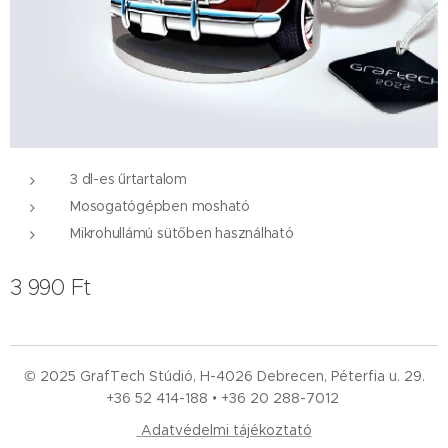
3 dl-es űrtartalom
Mosogatógépben mosható
Mikrohullámú sütőben használható
3 990
Ft
© 2025 GrafTech Stúdió, H-4026 Debrecen, Péterfia u. 29.
+36 52
414-188 • +36 20 288-7012
Adatvédelmi tájékoztató