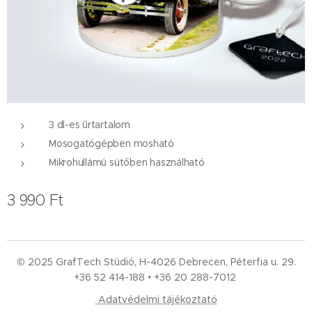
3 dl-es űrtartalom
Mosogatógépben mosható
Mikrohullámú sütőben használható
3 990
Ft
© 2025 GrafTech Stúdió, H-4026 Debrecen, Péterfia u. 29.
+36 52
414-188 • +36 20 288-7012
Adatvédelmi tájékoztató