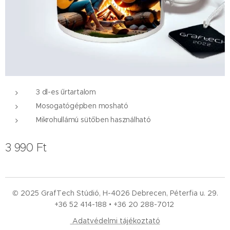
3 dl-es űrtartalom
Mosogatógépben mosható
Mikrohullámú sütőben használható
3 990
Ft
© 2025 GrafTech Stúdió, H-4026 Debrecen, Péterfia u. 29.
+36 52
414-188 • +36 20 288-7012
Adatvédelmi tájékoztató