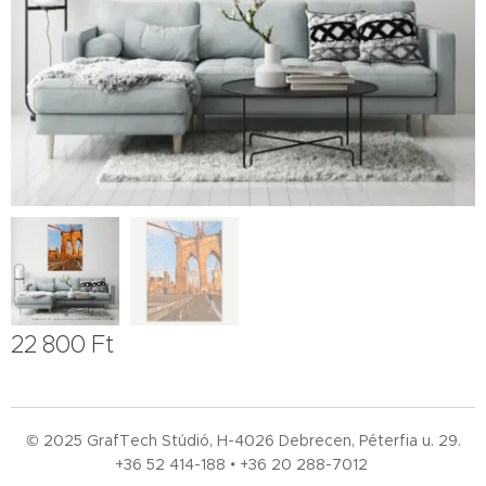
22 800
Ft
© 2025 GrafTech Stúdió, H-4026 Debrecen, Péterfia u. 29.
+36 52
414-188 • +36 20 288-7012