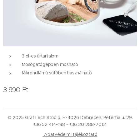
3 dl-es űrtartalom
Mosogatógépben mosható
Mikrohullámú sütőben használható
3 990
Ft
© 2025 GrafTech Stúdió, H-4026 Debrecen, Péterfia u. 29.
+36 52
414-188 • +36 20 288-7012
Adatvédelmi tájékoztató