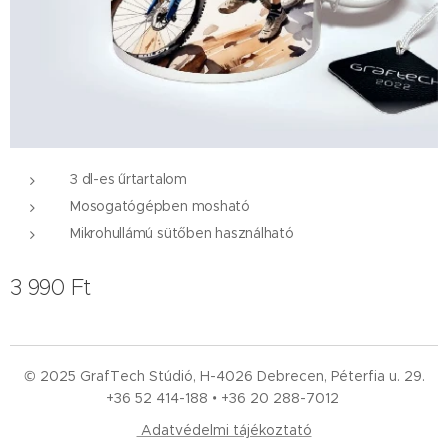
3 dl-es űrtartalom
Mosogatógépben mosható
Mikrohullámú sütőben használható
3 990
Ft
© 2025 GrafTech Stúdió, H-4026 Debrecen, Péterfia u. 29.
+36 52
414-188 • +36 20 288-7012
Adatvédelmi tájékoztató