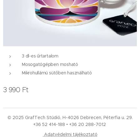
3 dl-es űrtartalom
Mosogatógépben mosható
Mikrohullámú sütőben használható
3 990
Ft
© 2025 GrafTech Stúdió, H-4026 Debrecen, Péterfia u. 29.
+36 52
414-188 • +36 20 288-7012
Adatvédelmi tájékoztató