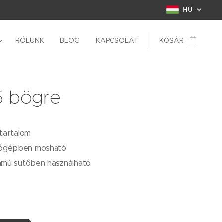
HU
RÓLUNK
BLOG
KAPCSOLAT
KOSÁR
5 bögre
rtartalom
ógépben mosható
lámú sütőben használható