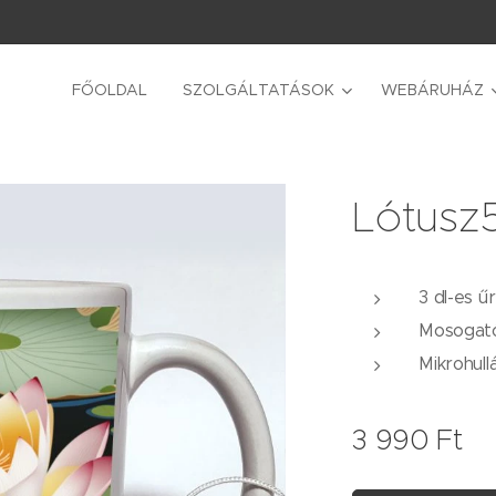
FŐOLDAL
SZOLGÁLTATÁSOK
WEBÁRUHÁZ
Lótusz
3 dl-es ű
Mosogat
Mikrohul
3 990
Ft