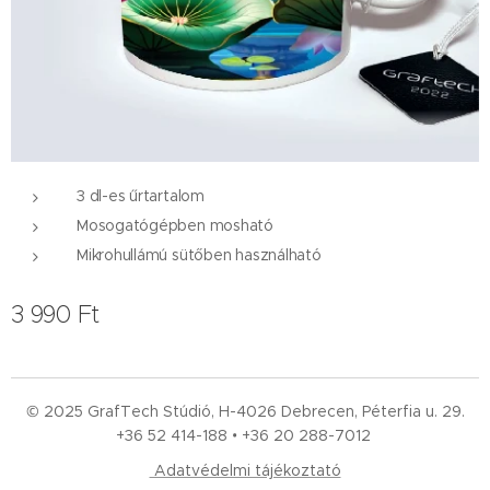
3 dl-es űrtartalom
Mosogatógépben mosható
Mikrohullámú sütőben használható
3 990
Ft
© 2025 GrafTech Stúdió, H-4026 Debrecen, Péterfia u. 29.
+36 52
414-188 • +36 20 288-7012
Adatvédelmi tájékoztató