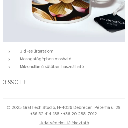
3 dl-es űrtartalom
Mosogatógépben mosható
Mikrohullámú sütőben használható
3 990
Ft
© 2025 GrafTech Stúdió, H-4026 Debrecen, Péterfia u. 29.
+36 52
414-188 • +36 20 288-7012
Adatvédelmi tájékoztató