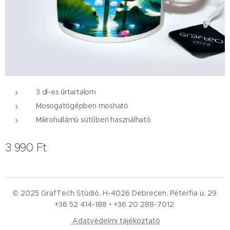
3 dl-es űrtartalom
Mosogatógépben mosható
Mikrohullámú sütőben használható
3 990
Ft
© 2025 GrafTech Stúdió, H-4026 Debrecen, Péterfia u. 29.
+36 52
414-188 • +36 20 288-7012
Adatvédelmi tájékoztató