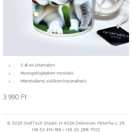
3 dl-es űrtartalom
Mosogatógépben mosható
Mikrohullámú sütőben használható
3 990
Ft
© 2025 GrafTech Stúdió, H-4026 Debrecen, Péterfia u. 29.
+36 52
414-188 • +36 20 288-7012