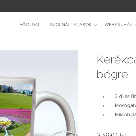
FŐOLDAL
SZOLGÁLTATÁSOK
WEBÁRUHÁZ
Kerékpá
bögre
3 dl-es ű
Mosogat
Mikrohul
3 990
Ft