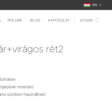
HU
RÓLUNK
BLOG
KAPCSOLAT
KOSÁR
r+virágos rét2
rtartalom
ógépben mosható
lámú sütőben használható