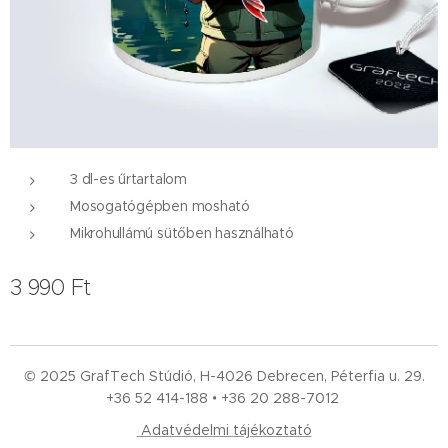
3 dl-es űrtartalom
Mosogatógépben mosható
Mikrohullámú sütőben használható
3 990
Ft
© 2025 GrafTech Stúdió, H-4026 Debrecen, Péterfia u. 29.
+36 52
414-188 • +36 20 288-7012
Adatvédelmi tájékoztató