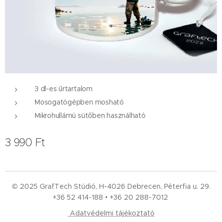
3 dl-es űrtartalom
Mosogatógépben mosható
Mikrohullámú sütőben használható
3 990
Ft
© 2025 GrafTech Stúdió, H-4026 Debrecen, Péterfia u. 29.
+36 52
414-188 • +36 20 288-7012
Adatvédelmi tájékoztató