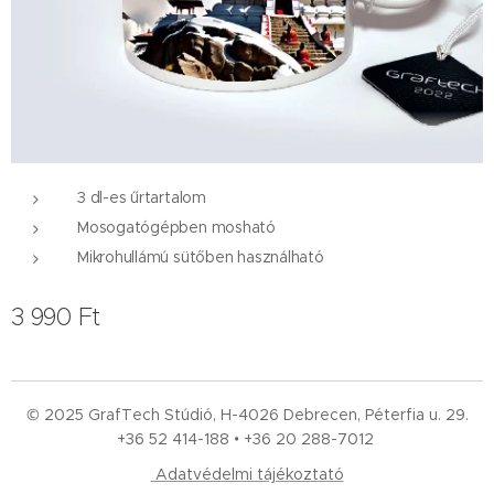
3 dl-es űrtartalom
Mosogatógépben mosható
Mikrohullámú sütőben használható
3 990
Ft
© 2025 GrafTech Stúdió, H-4026 Debrecen, Péterfia u. 29.
+36 52
414-188 • +36 20 288-7012
Adatvédelmi tájékoztató