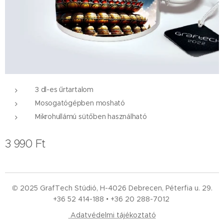
3 dl-es űrtartalom
Mosogatógépben mosható
Mikrohullámú sütőben használható
3 990
Ft
© 2025 GrafTech Stúdió, H-4026 Debrecen, Péterfia u. 29.
+36 52
414-188 • +36 20 288-7012
Adatvédelmi tájékoztató