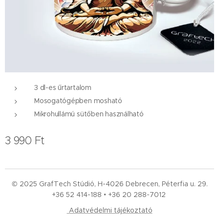
3 dl-es űrtartalom
Mosogatógépben mosható
Mikrohullámú sütőben használható
3 990
Ft
© 2025 GrafTech Stúdió, H-4026 Debrecen, Péterfia u. 29.
+36 52
414-188 • +36 20 288-7012
Adatvédelmi tájékoztató