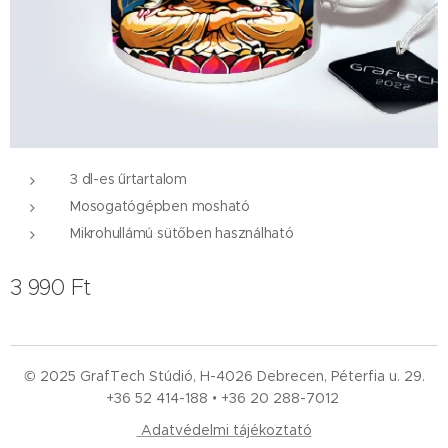
3 dl-es űrtartalom
Mosogatógépben mosható
Mikrohullámú sütőben használható
3 990
Ft
© 2025 GrafTech Stúdió, H-4026 Debrecen, Péterfia u. 29.
+36 52
414-188 • +36 20 288-7012
Adatvédelmi tájékoztató