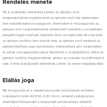
Rendelés menete
1.5.
A szolgáltató webáruház köteles az igénybe vevő
megrendelésének megérkezését az igénybe vevő felé elektronikus
úton haladéktalanul visszaigazolni. Amennyiben e visszaigazolás az
igénybe vevő megrendelésének elküldésétől számított, a szolgáltatás
jellegétől függő elvárható határidőn belül, de legkésőbb 48 órán belül
az igénybe vevőhöz nem érkezik meg, az igénybe vevő mentesül az
ajánlati kötöttség vagy szerződéses kötelezettség alól. megrendelés
és annak visszaigazolása akkor tekintendő a szolgáltatóhoz, illetve az
igénybe vevőhöz megérkezettnek, amikor az számára hozzáférhetővé
válik. A fenti szabályoktól eltérhetnek a felek, ha ebben megállapodtak.
Elállás joga
1.6.
A fogyasztó és a vállalkozás közötti szerződések részletes
szabályairól szóló 45/2014. (II.26.) Korm. rendelet szabályozása
értelmében Felhasználó a megrendelt termék kézhez vételétől