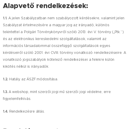
Alapvető rendelkezések:
1.1.
A jelen Szabályzatban nem szabályozott kérdésekre, valamint jelen
Szabályzat értelmezésére a magyar jog az irányadó, különös
tekintettel a Polgári Törvénykönyvről szóló 2013. évi V. törvény („Ptk.”)
és az elektronikus kereskedelmi szolgáltatások, valamint az
információs társadalommal összefüggő szolgáltatások egyes
kérdéseiről szóló 2001. évi CVIII. törvény vonatkozó rendelkezéseire. A
vonatkozó jogszabályok kötelező rendelkezései a felekre külön
kikötés nélkül is irányadók.
1.2.
Hatály, az ÁSZF módosítása.
1.3.
A webshop, mint szerzői jogi mű szerzői jogi védelme, erre
figyelemfelhívás.
1.4.
Rendelkezésre állás.