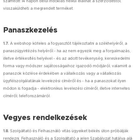
számított 14 napon belül indoklás nélkül elállhat a szerződéstől,
visszaküldheti a megrendelt terméket.
Panaszkezelés
1.7.
A webshop köteles a fogyasztót tájékoztatni a székhelyéről, a
panaszügyintézés helyéről - ha az nem egyezik meg a forgalmazás,
illetve értékesítés helyével - és az adott tevékenység, kereskedelmi
forma vagy módszer sajátosságaihoz igazodó módjáról, valamint a
panaszok közlése érdekében a vállalkozás vagy a vállalkozás
ügyfélszolgálatának levelezési címéről és - ha a panaszokat ilyen
módon is fogadja - elektronikus levelezési címéről, illetve internetes
címéről, telefonszámáról.
Vegyes rendelkezések
1.8.
Szolgáltató és Felhasználó vitás ügyeiket békés úton próbálják
rendezni. Felhasználó és a Szolgáltató a jelen Szabályzat hatálya alá