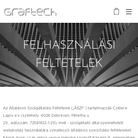
FELHASZNÁLÁSI
FELTÉTELEK
Az Általános Szolgáltatási Feltételek („ÁSZF”) tartalmazzák Czibere
Lajos e.v. (székhely: 4026 Debrecen, Péterfia u.
29., adószám: 72561632-1-29), mint - szolgáltató által üzemeltetett
webáruház használatára vonatkozó általános szerződési feltételeket.
Kérjük, hogy csak akkor vegye igénybe szolgáltatásainkat, amennyiben