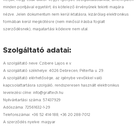
minden pontjával egyetért, és kötelező érvényűnek tekinti magára
nézve. Jelen dokumentum nem kerül iktatásra, kizárólag elektronikus
formában kerül megkötésre (nem minősül írásba foglalt
szerződésnek), magatartási kódexre nem utal.
Szolgáltató adatai:
A szolgáltató neve:
Czibere Lajos e.v.
A szolgáltató székhelye: 4026 Debrecen, Péterfia u. 29.
A szolgáltató elérhetősége, az igénybe vevőkkel való
kapcsolattartásra szolgáló, rendszeresen használt elektronikus
levelezési címe: info@graftech.hu
Nyilvántartási száma: 57437929
Adószáma: 72561632-1-29
Telefonszámai: +36 52 414-188, +36 20 288-7012
A szerződés nyelve: magyar