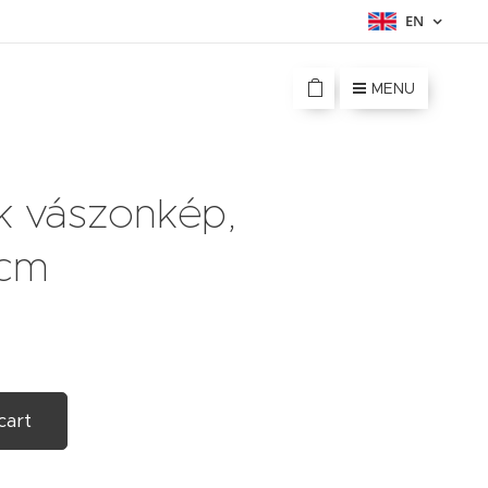
EN
MENU
k vászonkép,
 cm
cart