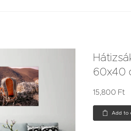
Hátizsá
60x40
15,800
Ft
Add to 