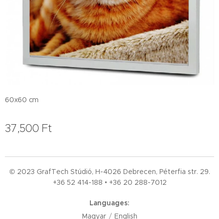
60x60 cm
37,500
Ft
© 2023 GrafTech Stúdió, H-4026 Debrecen, Péterfia str. 29.
+36 52
414-188 • +36 20 288-7012
Languages
Magyar
English